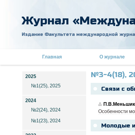
Журнал «Междуна
Издание Факультета международной журн
Главная
О журнале
№3-4(18), 2
2025
№1(25), 2025
Связи с о
2024
П.В.Меньшик
№2(24), 2024
Особенности мо
№1(23), 2024
Молодые и