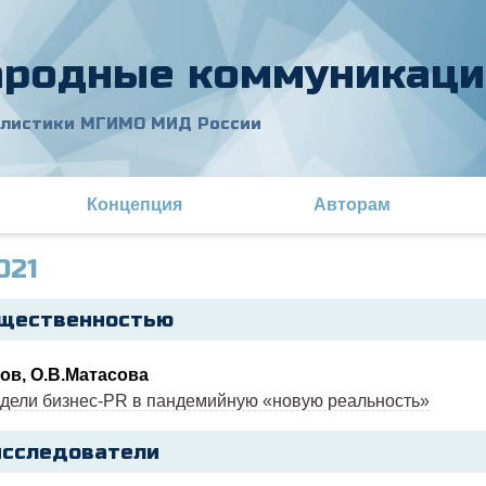
родные коммуникаци
алистики МГИМО МИД России
Концепция
Авторам
021
бщественностью
ов, О.В.Матасова
дели бизнес-PR в пандемийную «новую реальность»
сследователи