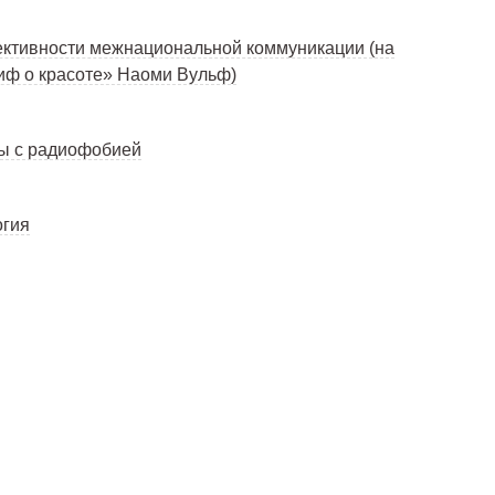
ективности межнациональной коммуникации (на
иф о красоте» Наоми Вульф)
бы с радиофобией
огия