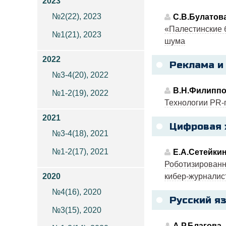
2023
№2(22), 2023
С.В.Булатов
«Палестинские 
№1(21), 2023
шума
2022
Реклама и
№3-4(20), 2022
В.Н.Филипп
№1-2(19), 2022
Технологии PR-
2021
Цифровая 
№3-4(18), 2021
№1-2(17), 2021
Е.А.Сетейки
Роботизированн
2020
кибер-журналис
№4(16), 2020
Русский я
№3(15), 2020
А.Р.Благова