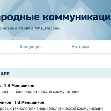
родные коммуникаци
алистики МГИМО МИД России
Концепция
Авторам
ации
а, П.В.Меньшиков
спекты внешнеполитической коммуникации
ников, П.В.Меньшиков
фровых технологиях внешнеполитической коммуникации