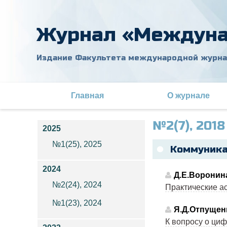
Журнал «Междуна
Издание Факультета международной журн
Главная
О журнале
№2(7), 2018
2025
№1(25), 2025
Коммуник
2024
Д.Е.Воронин
№2(24), 2024
Практические а
№1(23), 2024
Я.Д.Отпущен
К вопросу о ци