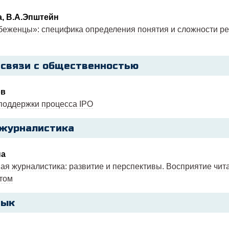
а, В.А.Эпштейн
беженцы»: специфика определения понятия и сложности р
 связи с общественностью
ов
поддержки процесса IPO
журналистика
на
ая журналистика: развитие и перспективы. Восприятие чита
том
зык