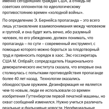
именно сегодняшних граждан США, а отнюдь не
советских оппонентов по идеологическому
противостоянию времен «холодной войны».
По определению Э. Бернейса пропаганда – это всего
лишь установление взаимопонимания между человеком
и группой, и она будет жить вечно, ибо разумный
человек, по его убеждению, должен понимать, что
пропаганда – по сути – современный инструмент, с
помощью которого можно бороться за плодотворный
труд и привносить порядок в хаос. Экс-госсекретарь
США М. Олбрайт, сопредседатель Национального
демократического института сказала, что впервые она
столкнулась с попытками противодействия пропаганде
более 40 лет назад. Технологии оказались
обоюдоострым оружием. Дезинформация не является
чем-то новым, люди ее использовали со времен
изобретения Гуттенбергом первой печатной машины, но
охват сообщений изменился. Нужно учиться различать
реальные и фальшивые новости. Неофициальные