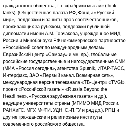
гражданского общества, т.н. «фабрики мысли» (think
tanks): (Общественная палата РФ, Фонды «Русский
мир», поддержки и защиты прав соотечественников,
проживающих за рубежом, поддержки публичной
дипломатии имени А.М. Горчакова, учрежденное МИД
России и Минобрнауки РФ некоммерческое партнерство
«Российский совет по международным делам»,
Евразийский центр «Самрау» и мн. др.), глобальные
российские государственные и негосударственные СМИ
(МИА «Россия сегодня», агентства Sputnik, ИТАР-ТАСС,
Интерфакс, ЗАО «Первый канал. Всемирная сеть»,
международная версия телеканала «ТВ-Центр» «TVGI»,
проект «Российской газеты» «Russia Beyond the
Headlines», «Русская зарубежная газета» и др.),
ведущие университеты страны (МГИМО МИД России,
РАНХиГС, МГУ, МФТИ, УДН, С.-П.ГУ и ряд др.), РПЦ и
другие гражданские и религиозные институты
современного российского общества.