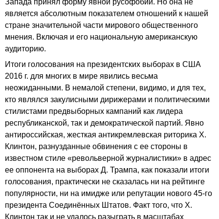
Запада принял форму явной русофобии. Но она не
является абсолютным показателем отношений к нашей
стране значительной части мирового общественного
мнения. Включая и его национальную американскую
аудиторию.
Итоги голосования на президентских выборах в США
2016 г. для многих в мире явились весьма
неожиданными. В немалой степени, видимо, и для тех,
кто являлся закулисными дирижерами и политическими
стилистами предвыборных кампаний как лидера
республиканской, так и демократической партий. Явно
антироссийская, жесткая антикремлевская риторика Х.
Клинтон, разнузданные обвинения с ее стороны в
известном стиле «револьверной журналистики» в адрес
ее оппонента на выборах Д. Трампа, как показали итоги
голосования, практически не сказалась ни на рейтинге
популярности, ни на имидже или репутации нового 45-го
президента Соединённых Штатов. Факт того, что Х.
Клинтон так и не удалось разыграть в масштабах